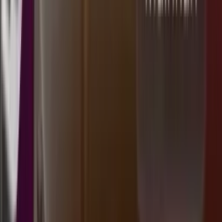
6
3
6
WN
2321
winchester lottery
Sabtu, 08 Agu
Buka
14.00
13.50
5
8
3
9
SDL