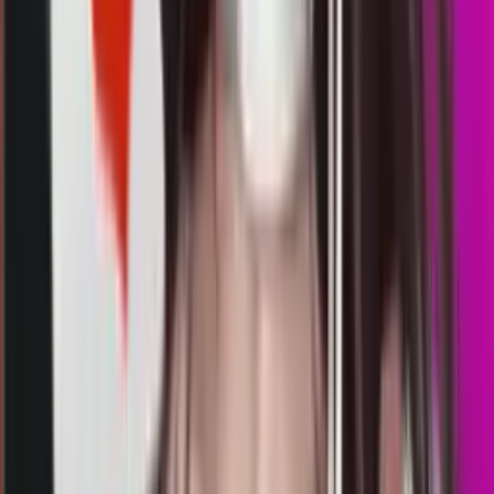
8
9
SL
2321
seoul lottery
Sabtu, 08 Agu
Buka
21.00
20.50
9
5
4
2
VC