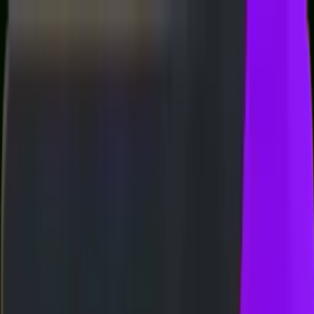
Whatsapp
Telegram
BUKTI WD
SPECIAL KEMERDEKAAN
LOMBA HARIAN 3D-
EE SPIN 17✘ SPESIAL