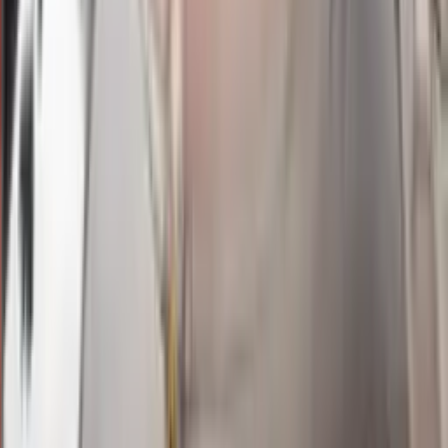
NY
2291
newyork 4d
Sabtu, 08 Agu
Buka
17.30
17.15
8
6
3
7
PS
2321