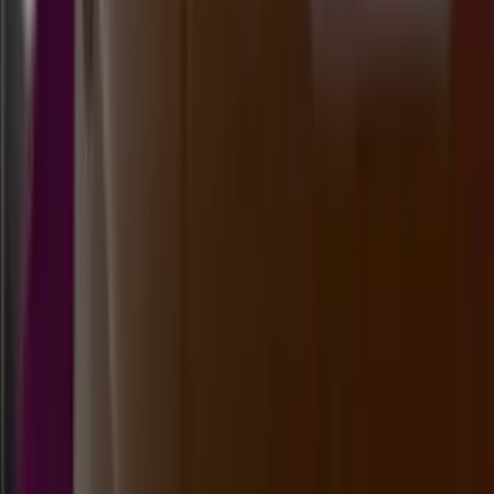
661
sydney lotto
Sabtu, 08 Agu
Buka
14.00
13.30
1
3
7
7
SD
2321
sydneypools