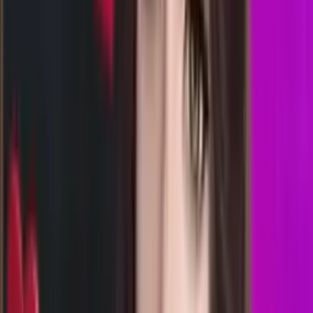
1088
shanghai pools pagi
Minggu, 09 Agu
Buka
11.15
11.00
0
0
9
6
SZ
2322
shenzhen lottery
Minggu, 09 Agu