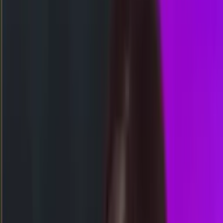
Sabung Ayam
Togel
Lainnya
Lihat ColokNet
Event Lomba
Akses WAP
HK
2321