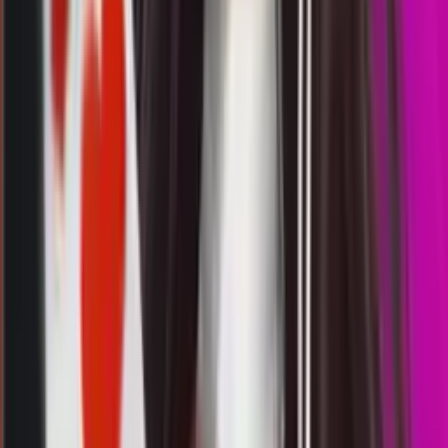
23.00
7
0
4
2
FL
2321
florence lottery
Sabtu, 08 Agu
Buka
22.00
21.50
4
1