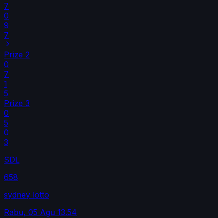
7
0
9
7
Prize
2
0
7
1
5
Prize
3
0
5
0
3
SDL
658
sydney lotto
Rabu, 05 Agu
13.54