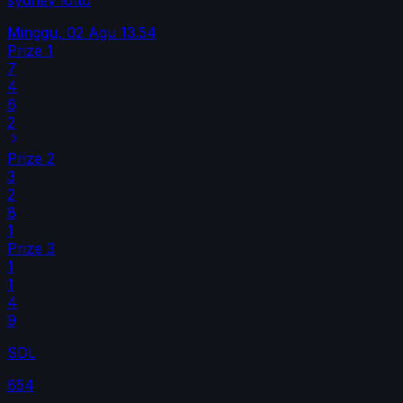
Minggu, 02 Agu
13.54
Prize
1
7
4
6
2
Prize
2
3
2
8
1
Prize
3
1
1
4
9
SDL
654