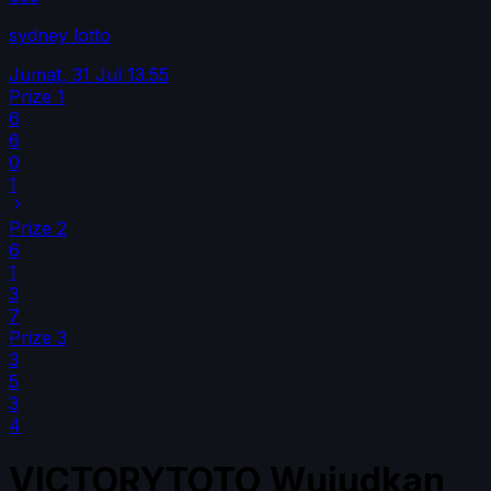
sydney lotto
Jumat, 31 Jul
13.55
Prize
1
6
6
0
1
Prize
2
6
1
3
7
Prize
3
3
5
3
4
VICTORYTOTO Wujudkan