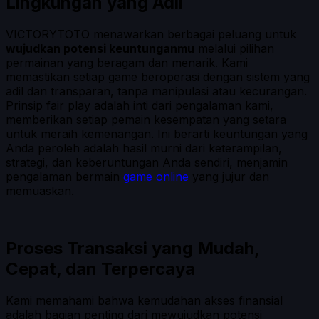
Lingkungan yang Adil
VICTORYTOTO menawarkan berbagai peluang untuk
wujudkan potensi keuntunganmu
melalui pilihan
permainan yang beragam dan menarik. Kami
memastikan setiap game beroperasi dengan sistem yang
adil dan transparan, tanpa manipulasi atau kecurangan.
Prinsip
fair play
adalah inti dari pengalaman kami,
memberikan setiap pemain kesempatan yang setara
untuk meraih kemenangan. Ini berarti keuntungan yang
Anda peroleh adalah hasil murni dari keterampilan,
strategi, dan keberuntungan Anda sendiri, menjamin
pengalaman bermain
game online
yang jujur dan
memuaskan.
Proses Transaksi yang Mudah,
Cepat, dan Terpercaya
Kami memahami bahwa kemudahan akses finansial
adalah bagian penting dari mewujudkan potensi