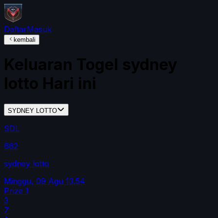
Daftar
Masuk
kembali
Keluaran Togel
sydney
lotto
Hari ini
SYDNEY LOTTO
SDL
662
sydney lotto
Minggu, 09 Agu
13.54
Prize
1
3
7