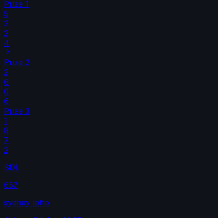
Prize
1
5
2
2
4
Prize
2
2
6
0
6
Prize
3
1
8
7
2
SDL
657
sydney lotto