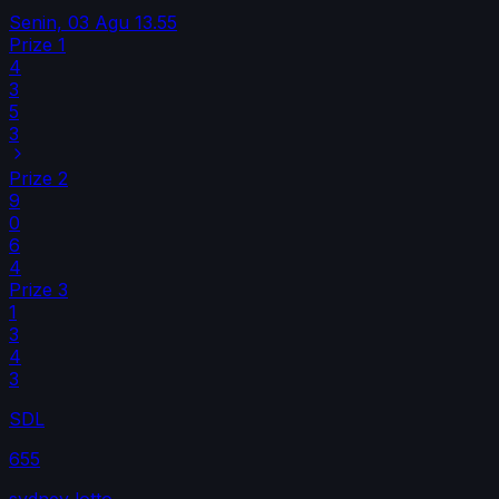
Senin, 03 Agu
13.55
Prize
1
4
3
5
3
Prize
2
9
0
6
4
Prize
3
1
3
4
3
SDL
655
sydney lotto