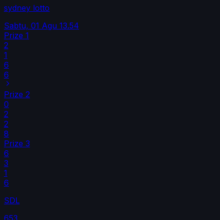
sydney lotto
Sabtu, 01 Agu
13.54
Prize
1
2
1
6
6
Prize
2
0
2
2
8
Prize
3
6
3
1
6
SDL
653