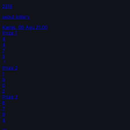
2319
seoul lottery
Kamis, 06 Agu
21.00
Prize
1
4
4
7
3
Prize
2
1
9
0
2
Prize
3
8
7
9
4