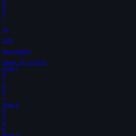
9
6
6
1
SL
2312
seoul lottery
Kamis, 30 Jul
21.01
Prize
1
9
1
6
3
Prize
2
8
3
4
5
Prize
3