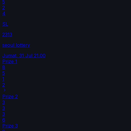
5
2
4
SL
2313
seoul lottery
Jumat, 31 Jul
21.00
Prize
1
8
5
1
2
Prize
2
3
3
3
6
Prize
3