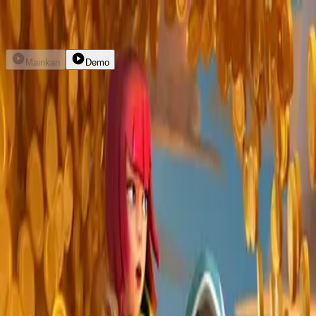
Daftar
Masuk
Mainkan
Demo
Clash of Clans SUPER RICH
supercell
kembali
VICTORYTOTO Wujudkan
Potensi Keuntunganmu
dengan Aman &
Terpercaya
VICTORYTOTO: Mengubah Potensi
Menjadi Keuntungan Nyata