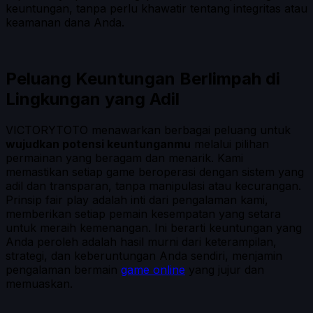
keuntungan, tanpa perlu khawatir tentang integritas atau
keamanan dana Anda.
Peluang Keuntungan Berlimpah di
Lingkungan yang Adil
VICTORYTOTO menawarkan berbagai peluang untuk
wujudkan potensi keuntunganmu
melalui pilihan
permainan yang beragam dan menarik. Kami
memastikan setiap game beroperasi dengan sistem yang
adil dan transparan, tanpa manipulasi atau kecurangan.
Prinsip
fair play
adalah inti dari pengalaman kami,
memberikan setiap pemain kesempatan yang setara
untuk meraih kemenangan. Ini berarti keuntungan yang
Anda peroleh adalah hasil murni dari keterampilan,
strategi, dan keberuntungan Anda sendiri, menjamin
pengalaman bermain
game online
yang jujur dan
memuaskan.