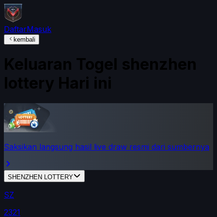
Daftar
Masuk
kembali
Keluaran Togel
shenzhen
lottery
Hari ini
Saksikan langsung hasil live draw resmi dari sumbernya
SHENZHEN LOTTERY
SZ
2321