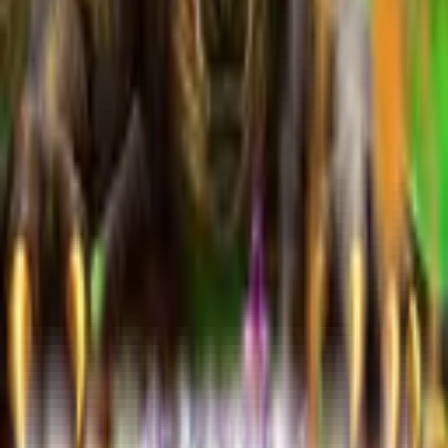
ingin
wujudkan potensi keuntunganmu
di dunia digital.
Di tengah banyaknya pilihan, kami memahami bahwa
keamanan dan kepercayaan adalah dua pilar utama
yang dicari setiap individu. Kami bukan hanya sekadar
platform; kami adalah mitra terpercaya Anda dalam
meraih kesuksesan finansial, menyediakan lingkungan
bermain yang adil, transparan, dan di atas segalanya,
aman & terpercaya
.
Keamanan Berstandar Tinggi untuk
Ketenteraman Pikiran
Untuk membantu Anda
wujudkan potensi
keuntunganmu
, VICTORYTOTO menempatkan
keamanan di garis depan operasionalnya. Kami
menggunakan teknologi enkripsi canggih dan protokol
keamanan berlapis, setara dengan standar industri
tertinggi. Setiap data pribadi Anda, serta setiap transaksi
deposit dan penarikan, dilindungi secara ketat dari akses
tidak sah. Dengan VICTORYTOTO, Anda bisa fokus