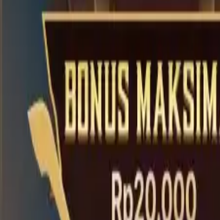
Keamanan Berstandar Tinggi untuk K
Untuk membantu Anda
wujudkan potensi keuntunganm
canggih dan protokol keamanan berlapis, setara dengan stan
ketat dari akses tidak sah. Dengan VICTORYTOTO, Anda b
atau keamanan dana Anda.
Peluang Keuntungan Berlimpah di Lin
VICTORYTOTO menawarkan berbagai peluang untuk
wu
beroperasi dengan sistem yang adil dan transparan, tanp
kesempatan yang setara untuk meraih kemenangan. Ini be
sendiri, menjamin pengalaman bermain
game online
yang 
Proses Transaksi yang Mudah, Cepat,
Kami memahami bahwa kemudahan akses finansial adalah
dana
dan penarikan dana yang sangat efisien, cepat, dan 