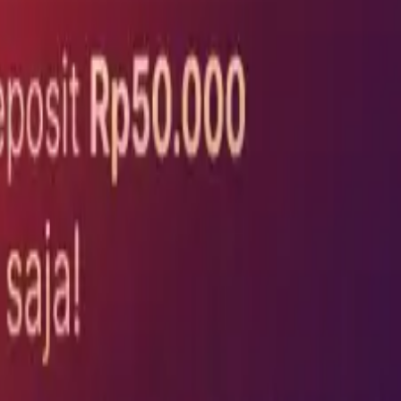
 Aman & Terpercaya
 tengah banyaknya pilihan, kami memahami bahwa
 kami adalah mitra terpercaya Anda dalam meraih
caya
.