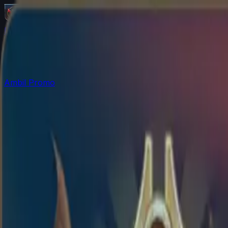
Daftar
Masuk
kembali
Detail Promosi
Ambil Promo
🎁 BONUS DEPOSIT HARIAN – TO 1X!
Setiap hari makin untung!
Nikmati BONUS 10% setiap kali deposit harian hanya de
💸 Minimal Deposit: Rp 50.000
💰 Bonus: 10% (Maksimal Rp 20.000)