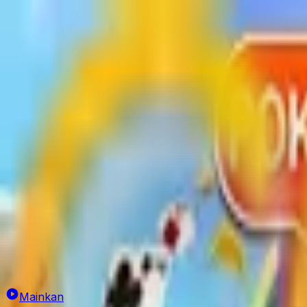
Daftar
Masuk
casino
Cari Permainan
clash of clans super rich
limbo+
duck hunters
all stars - world cup 2026
super sic bo
crash game
for you
slot
live casino
4
arcade
fishing
2603
635
104
21
Provider :
CQ9
Filter :
TERKENAL
Mainkan