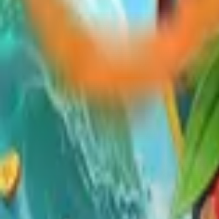
Peluang Keuntungan Berlimpah di Lin
VICTORYTOTO menawarkan berbagai peluang untuk
wu
beroperasi dengan sistem yang adil dan transparan, tanp
kesempatan yang setara untuk meraih kemenangan. Ini be
sendiri, menjamin pengalaman bermain
game online
yang 
Proses Transaksi yang Mudah, Cepat,
Kami memahami bahwa kemudahan akses finansial adalah
dana
dan penarikan dana yang sangat efisien, cepat, dan 
dana Anda dengan mudah. Kemenangan Anda akan diprose
Bergabunglah dengan VICTORYTOTO 
Jika Anda siap untuk
wujudkan potensi keuntunganmu
d
ragu untuk bergabung dengan ribuan pengguna lain yan