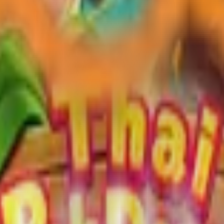
gkungan yang Adil
judkan potensi keuntunganmu
melalui pilihan permainan
a manipulasi atau kecurangan. Prinsip
fair play
adalah inti 
rarti keuntungan yang Anda peroleh adalah hasil murni da
jujur dan memuaskan.
 dan Terpercaya
 bagian penting dari mewujudkan potensi keuntungan. O
tentu saja,
aman & terpercaya
. Dengan dukungan berbaga
s dengan sigap, memastikan Anda dapat menikmati hasiln
dan Mulai Wujudkan Keuntungan And
alam lingkungan yang
aman & terpercaya
, maka VICTORY
g telah merasakan manfaat dan keamanan yang kami tawar