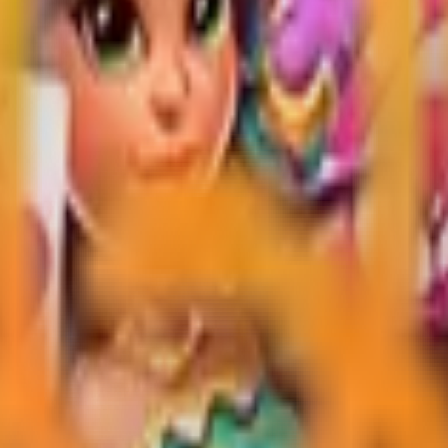
tensi Keuntunganmu dengan
njadi Keuntungan Nyata
gin
wujudkan potensi keuntunganmu
di dunia digital. Di
cari setiap individu. Kami bukan hanya sekadar platform;
g adil, transparan, dan di atas segalanya,
aman & terper
etenteraman Pikiran
u
, VICTORYTOTO menempatkan keamanan di garis depan op
dar industri tertinggi. Setiap data pribadi Anda, serta set
isa fokus sepenuhnya pada strategi permainan dan peluang