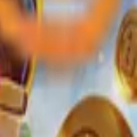
 yang beragam dan menarik. Kami memastikan setiap game
dari pengalaman kami, memberikan setiap pemain
ri keterampilan, strategi, dan keberuntungan Anda
leh karena itu, VICTORYTOTO menyediakan proses
deposit
i metode pembayaran populer, Anda dapat mengelola
ya tanpa penundaan yang tidak perlu.
a!
TOTO adalah platform yang tepat untuk Anda. Jangan
kan. Kunjungi VICTORYTOTO sekarang, daftar, dan