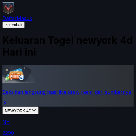
Daftar
Masuk
kembali
Keluaran Togel
newyork 4d
Hari ini
Saksikan langsung hasil live draw resmi dari sumbernya
NEWYORK 4D
NY
2290