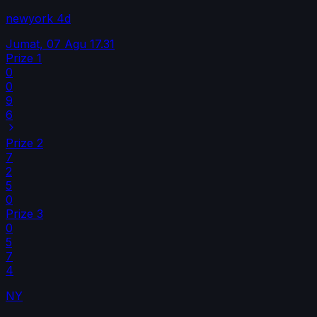
newyork 4d
Jumat, 07 Agu
17.31
Prize
1
0
0
9
6
Prize
2
7
2
5
0
Prize
3
0
5
7
4
NY