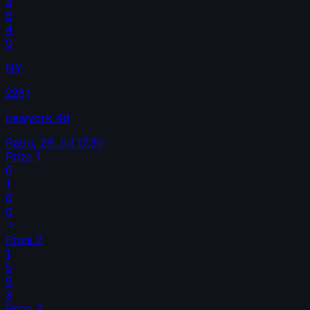
3
9
4
0
NY
2281
newyork 4d
Rabu, 29 Jul
17.30
Prize
1
6
1
6
0
Prize
2
1
5
9
3
Prize
3