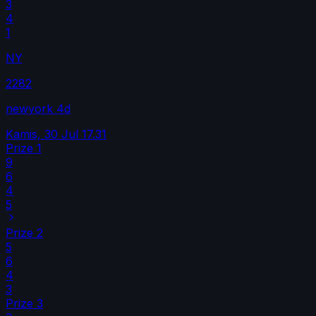
3
4
1
NY
2282
newyork 4d
Kamis, 30 Jul
17.31
Prize
1
9
6
4
5
Prize
2
5
6
4
3
Prize
3