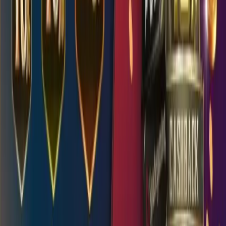
keuntungan, tanpa perlu khawatir tentang integritas atau
keamanan dana Anda.
Peluang Keuntungan Berlimpah di
Lingkungan yang Adil
VICTORYTOTO menawarkan berbagai peluang untuk
wujudkan potensi keuntunganmu
melalui pilihan
permainan yang beragam dan menarik. Kami
memastikan setiap game beroperasi dengan sistem yang
adil dan transparan, tanpa manipulasi atau kecurangan.
Prinsip
fair play
adalah inti dari pengalaman kami,
memberikan setiap pemain kesempatan yang setara
untuk meraih kemenangan. Ini berarti keuntungan yang
Anda peroleh adalah hasil murni dari keterampilan,
strategi, dan keberuntungan Anda sendiri, menjamin
pengalaman bermain
game online
yang jujur dan
memuaskan.