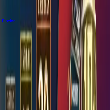
Info Cashback untuk MEMBER setia LXGROUP!
Cashback Pragmatic Play Kekalahan Rp200.000 –
Rp999.999 →' ...'
Rincian
VICTORYTOTO Wujudkan
Potensi Keuntunganmu
dengan Aman &
Terpercaya
VICTORYTOTO: Mengubah Potensi
Menjadi Keuntungan Nyata
VICTORYTOTO
hadir sebagai jawaban bagi Anda yang
ingin
wujudkan potensi keuntunganmu
di dunia digital.