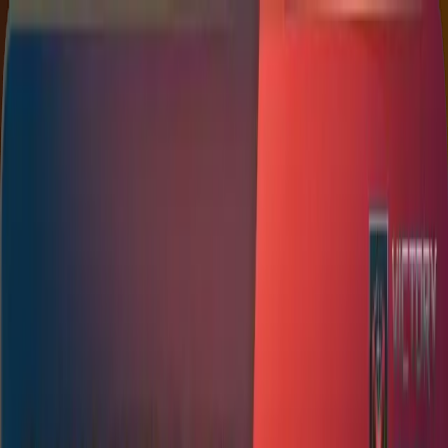
Daftar
Masuk
promotion
Promosi Semua
Category :
Semua
EVENT SPECIAL KEMERDEKAAN
🎉 EVENT SPECIAL KEMERDEKAAN 🎉 Rayakan Hari
Kemerdekaan Indonesia dengan EVENT CASHBACK
HARIAN – SE' ...'
Rincian
LOMBA HARIAN 3D-3LINE
LOMBA HARIAN 3D-3LINE 🎉 INFO TERBARU LOMBA
HARIAN LXGROUP 🎉 Mulai 01 Agustus 2026, lomba