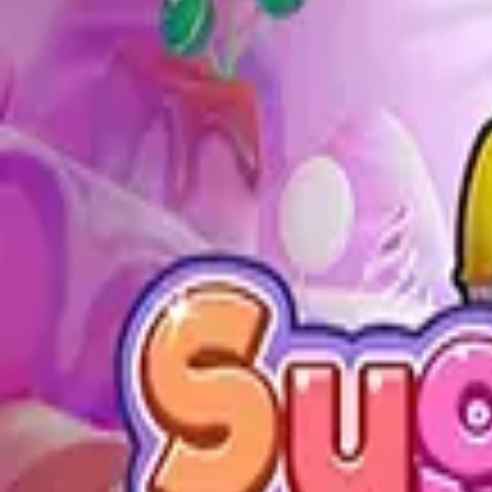
Untuk membantu Anda
wujudkan potensi keuntunganm
canggih dan protokol keamanan berlapis, setara dengan stan
ketat dari akses tidak sah. Dengan VICTORYTOTO, Anda b
atau keamanan dana Anda.
Peluang Keuntungan Berlimpah di Lin
VICTORYTOTO menawarkan berbagai peluang untuk
wu
beroperasi dengan sistem yang adil dan transparan, tanp
kesempatan yang setara untuk meraih kemenangan. Ini be
sendiri, menjamin pengalaman bermain
game online
yang 
Proses Transaksi yang Mudah, Cepat,
Kami memahami bahwa kemudahan akses finansial adalah
dana
dan penarikan dana yang sangat efisien, cepat, dan 