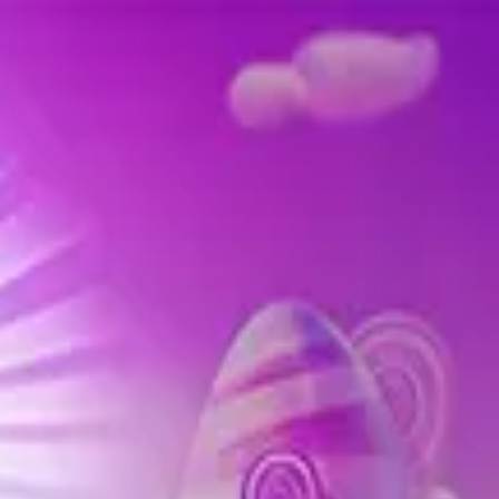
 Aman & Terpercaya
 tengah banyaknya pilihan, kami memahami bahwa
 kami adalah mitra terpercaya Anda dalam meraih
caya
.