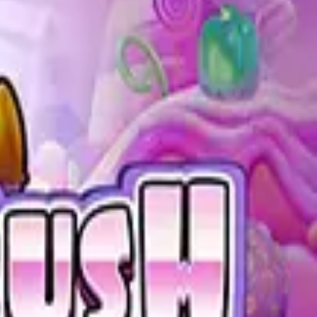
erasionalnya. Kami menggunakan teknologi enkripsi
iap transaksi deposit dan penarikan, dilindungi secara
 keuntungan, tanpa perlu khawatir tentang integritas
 yang beragam dan menarik. Kami memastikan setiap game
dari pengalaman kami, memberikan setiap pemain
ri keterampilan, strategi, dan keberuntungan Anda
leh karena itu, VICTORYTOTO menyediakan proses
deposit
i metode pembayaran populer, Anda dapat mengelola