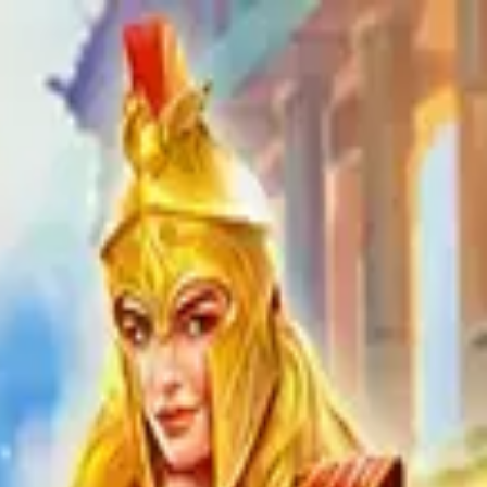
 Aman & Terpercaya
 tengah banyaknya pilihan, kami memahami bahwa
 kami adalah mitra terpercaya Anda dalam meraih
caya
.