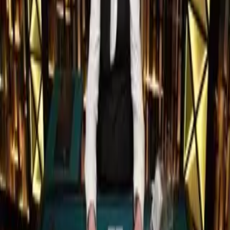
deposit dan penarikan, dilindungi secara ketat dari akses
tidak sah. Dengan VICTORYTOTO, Anda bisa fokus
sepenuhnya pada strategi permainan dan peluang
keuntungan, tanpa perlu khawatir tentang integritas atau
keamanan dana Anda.
Peluang Keuntungan Berlimpah di
Lingkungan yang Adil
VICTORYTOTO menawarkan berbagai peluang untuk
wujudkan potensi keuntunganmu
melalui pilihan
permainan yang beragam dan menarik. Kami
memastikan setiap game beroperasi dengan sistem yang
adil dan transparan, tanpa manipulasi atau kecurangan.
Prinsip
fair play
adalah inti dari pengalaman kami,
memberikan setiap pemain kesempatan yang setara
untuk meraih kemenangan. Ini berarti keuntungan yang
Anda peroleh adalah hasil murni dari keterampilan,
strategi, dan keberuntungan Anda sendiri, menjamin
pengalaman bermain
game online
yang jujur dan