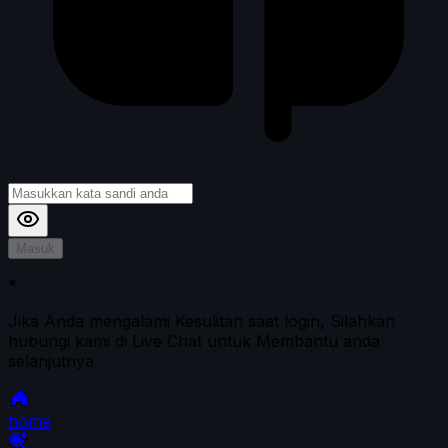
Masuk
*
Jika Anda mengalami Kesulitan saat login, Silahkan
hubungi kami di Live Chat untuk Membantu anda
selanjutnya
home