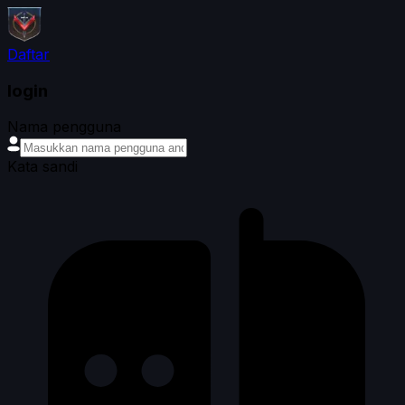
Daftar
login
Nama pengguna
Kata sandi