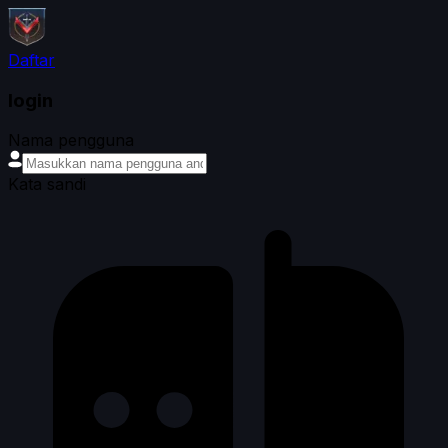
Daftar
login
Nama pengguna
Kata sandi