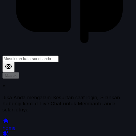
Masuk
*
Jika Anda mengalami Kesulitan saat login, Silahkan
hubungi kami di Live Chat untuk Membantu anda
selanjutnya
home