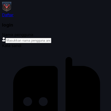
Daftar
login
Nama pengguna
Kata sandi