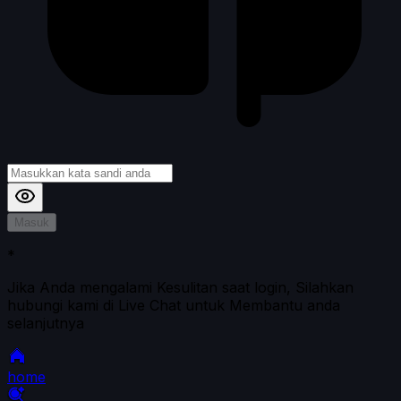
Masuk
*
Jika Anda mengalami Kesulitan saat login, Silahkan
hubungi kami di Live Chat untuk Membantu anda
selanjutnya
home