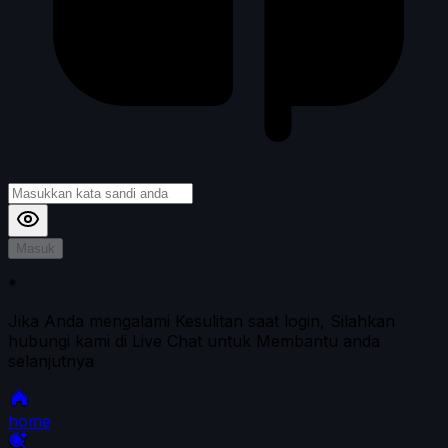
Masuk
*
Jika Anda mengalami Kesulitan saat login, Silahkan
hubungi kami di Live Chat untuk Membantu anda
selanjutnya
home