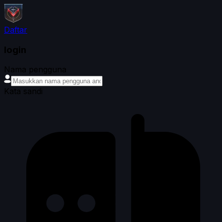
Daftar
login
Nama pengguna
Kata sandi