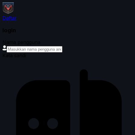
Daftar
login
Nama pengguna
Kata sandi