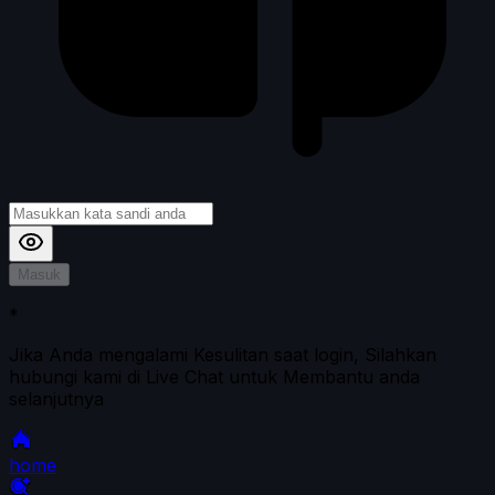
Masuk
*
Jika Anda mengalami Kesulitan saat login, Silahkan
hubungi kami di Live Chat untuk Membantu anda
selanjutnya
home