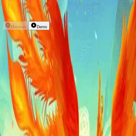
Daftar
Masuk
Mainkan
Demo
MAHJONG WAYS 3+
fivegaming
kembali
VICTORYTOTO Wujudkan
Potensi Keuntunganmu
dengan Aman &
Terpercaya
VICTORYTOTO: Mengubah Potensi
Menjadi Keuntungan Nyata