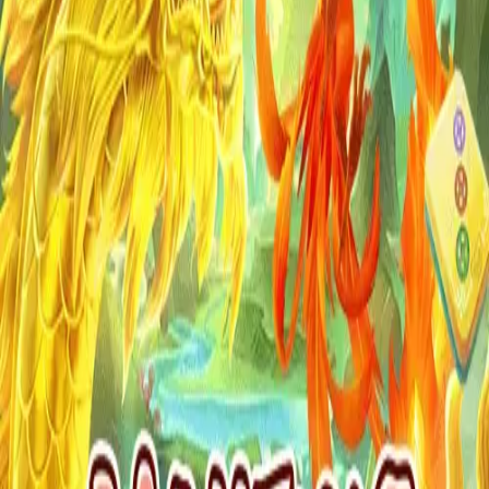
deposit dan penarikan, dilindungi secara ketat dari akses
tidak sah. Dengan VICTORYTOTO, Anda bisa fokus
sepenuhnya pada strategi permainan dan peluang
keuntungan, tanpa perlu khawatir tentang integritas atau
keamanan dana Anda.
Peluang Keuntungan Berlimpah di
Lingkungan yang Adil
VICTORYTOTO menawarkan berbagai peluang untuk
wujudkan potensi keuntunganmu
melalui pilihan
permainan yang beragam dan menarik. Kami
memastikan setiap game beroperasi dengan sistem yang
adil dan transparan, tanpa manipulasi atau kecurangan.
Prinsip
fair play
adalah inti dari pengalaman kami,
memberikan setiap pemain kesempatan yang setara
untuk meraih kemenangan. Ini berarti keuntungan yang
Anda peroleh adalah hasil murni dari keterampilan,
strategi, dan keberuntungan Anda sendiri, menjamin
pengalaman bermain
game online
yang jujur dan