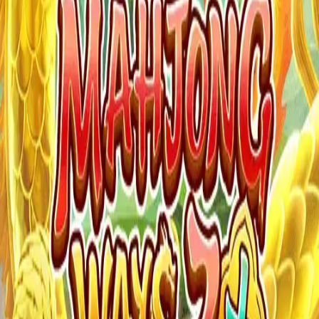
memuaskan.
Proses Transaksi yang Mudah,
Cepat, dan Terpercaya
Kami memahami bahwa kemudahan akses finansial
adalah bagian penting dari mewujudkan potensi
keuntungan. Oleh karena itu, VICTORYTOTO
menyediakan proses
deposit dana
dan penarikan dana
yang sangat efisien, cepat, dan tentu saja,
aman &
terpercaya
. Dengan dukungan berbagai metode
pembayaran populer, Anda dapat mengelola dana Anda
dengan mudah. Kemenangan Anda akan diproses
dengan sigap, memastikan Anda dapat menikmati
hasilnya tanpa penundaan yang tidak perlu.
Bergabunglah dengan