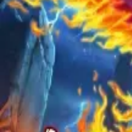
Untuk membantu Anda
wujudkan potensi keuntunganm
canggih dan protokol keamanan berlapis, setara dengan stan
ketat dari akses tidak sah. Dengan VICTORYTOTO, Anda b
atau keamanan dana Anda.
Peluang Keuntungan Berlimpah di Lin
VICTORYTOTO menawarkan berbagai peluang untuk
wu
beroperasi dengan sistem yang adil dan transparan, tanp
kesempatan yang setara untuk meraih kemenangan. Ini be
sendiri, menjamin pengalaman bermain
game online
yang 
Proses Transaksi yang Mudah, Cepat,
Kami memahami bahwa kemudahan akses finansial adalah
dana
dan penarikan dana yang sangat efisien, cepat, dan 