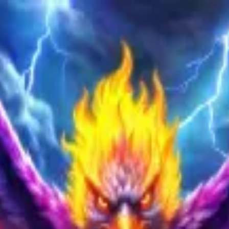
tensi Keuntunganmu dengan
njadi Keuntungan Nyata
gin
wujudkan potensi keuntunganmu
di dunia digital. Di
cari setiap individu. Kami bukan hanya sekadar platform;
g adil, transparan, dan di atas segalanya,
aman & terper
etenteraman Pikiran