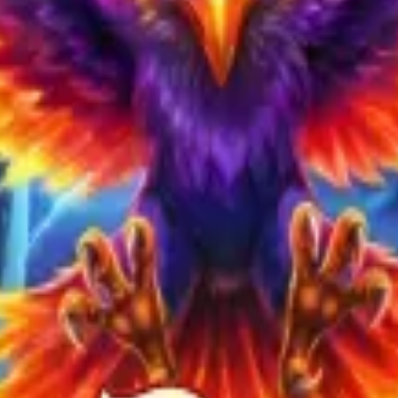
u
, VICTORYTOTO menempatkan keamanan di garis depan op
dar industri tertinggi. Setiap data pribadi Anda, serta set
isa fokus sepenuhnya pada strategi permainan dan peluang
gkungan yang Adil
judkan potensi keuntunganmu
melalui pilihan permainan
a manipulasi atau kecurangan. Prinsip
fair play
adalah inti 
rarti keuntungan yang Anda peroleh adalah hasil murni da
jujur dan memuaskan.
 dan Terpercaya
 bagian penting dari mewujudkan potensi keuntungan. O
tentu saja,
aman & terpercaya
. Dengan dukungan berbaga