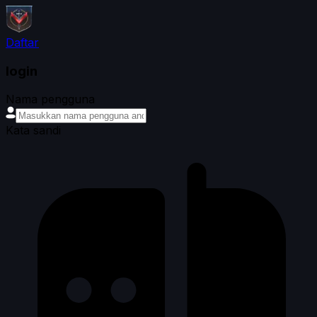
Daftar
login
Nama pengguna
Kata sandi