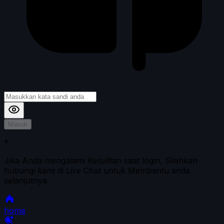
Masuk
*
Jika Anda mengalami Kesulitan saat login, Silahkan
hubungi kami di Live Chat untuk Membantu anda
selanjutnya
home