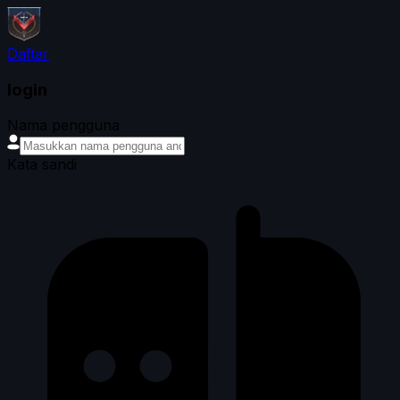
Daftar
login
Nama pengguna
Kata sandi