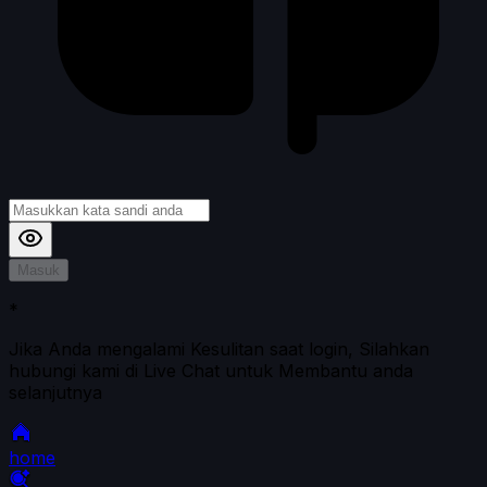
Masuk
*
Jika Anda mengalami Kesulitan saat login, Silahkan
hubungi kami di Live Chat untuk Membantu anda
selanjutnya
home