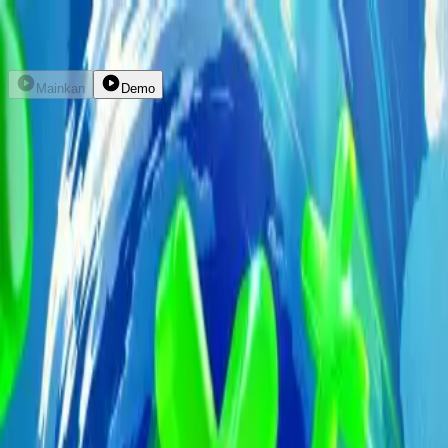
Daftar
Masuk
Mainkan
Demo
Limbo+
pragmatic
kembali
VICTORYTOTO Wujudkan
Potensi Keuntunganmu
dengan Aman &
Terpercaya
VICTORYTOTO: Mengubah Potensi
Menjadi Keuntungan Nyata