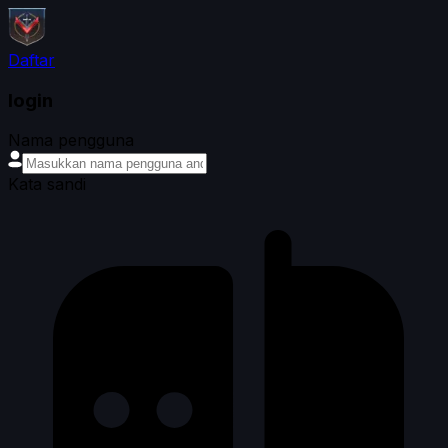
Daftar
login
Nama pengguna
Kata sandi