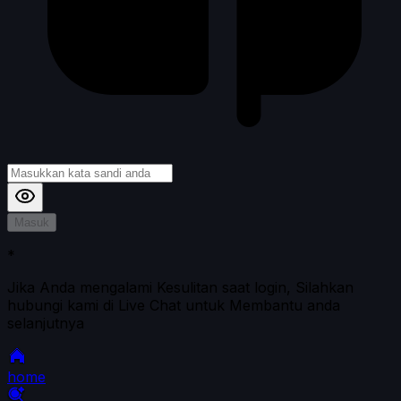
Masuk
*
Jika Anda mengalami Kesulitan saat login, Silahkan
hubungi kami di Live Chat untuk Membantu anda
selanjutnya
home