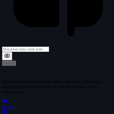
Masuk
*
Jika Anda mengalami Kesulitan saat login, Silahkan
hubungi kami di Live Chat untuk Membantu anda
selanjutnya
home