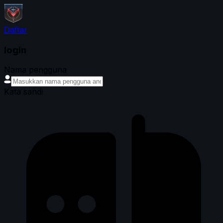
Daftar
login
Nama pengguna
Kata sandi