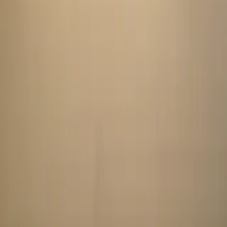
VICTORYTOTO dan Mulai Wujudkan
Keuntungan Anda!
Jika Anda siap untuk
wujudkan potensi keuntunganmu
dalam lingkungan yang
aman & terpercaya
, maka
VICTORYTOTO adalah platform yang tepat untuk Anda.
Jangan ragu untuk bergabung dengan ribuan pengguna
lain yang telah merasakan manfaat dan keamanan yang
kami tawarkan. Kunjungi VICTORYTOTO sekarang,
daftar, dan mulailah perjalanan Anda menuju
kesuksesan finansial yang aman dan memuaskan.
Apakah Anda siap untuk meraih keuntungan terbaik
Anda hari ini?
Lihat Semua
home
explore
promo