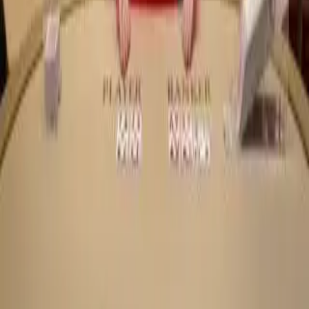
memuaskan.
Proses Transaksi yang Mudah,
Cepat, dan Terpercaya
Kami memahami bahwa kemudahan akses finansial
adalah bagian penting dari mewujudkan potensi
keuntungan. Oleh karena itu, VICTORYTOTO
menyediakan proses
deposit dana
dan penarikan dana
yang sangat efisien, cepat, dan tentu saja,
aman &
terpercaya
. Dengan dukungan berbagai metode
pembayaran populer, Anda dapat mengelola dana Anda
dengan mudah. Kemenangan Anda akan diproses
dengan sigap, memastikan Anda dapat menikmati
hasilnya tanpa penundaan yang tidak perlu.
Bergabunglah dengan