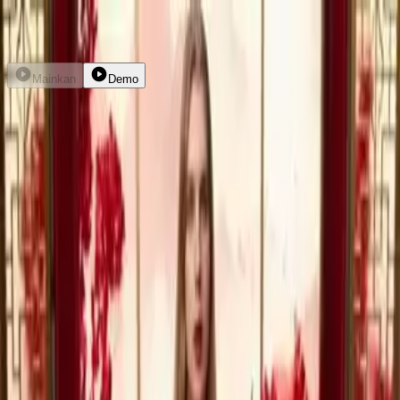
Daftar
Masuk
Mainkan
Demo
Insurance Baccarat
evolutiongaming
kembali
VICTORYTOTO Wujudkan
Potensi Keuntunganmu
dengan Aman &
Terpercaya
VICTORYTOTO: Mengubah Potensi
Menjadi Keuntungan Nyata