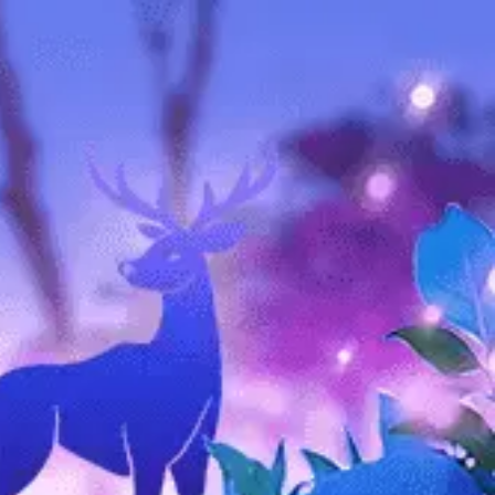
 Aman & Terpercaya
 tengah banyaknya pilihan, kami memahami bahwa
 kami adalah mitra terpercaya Anda dalam meraih
caya
.