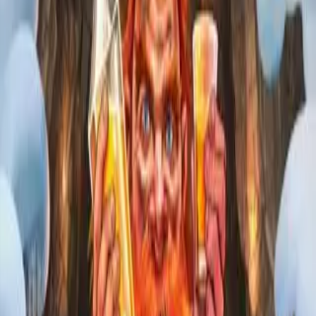
deposit dan penarikan, dilindungi secara ketat dari akses
tidak sah. Dengan VICTORYTOTO, Anda bisa fokus
sepenuhnya pada strategi permainan dan peluang
keuntungan, tanpa perlu khawatir tentang integritas atau
keamanan dana Anda.
Peluang Keuntungan Berlimpah di
Lingkungan yang Adil
VICTORYTOTO menawarkan berbagai peluang untuk
wujudkan potensi keuntunganmu
melalui pilihan
permainan yang beragam dan menarik. Kami
memastikan setiap game beroperasi dengan sistem yang
adil dan transparan, tanpa manipulasi atau kecurangan.
Prinsip
fair play
adalah inti dari pengalaman kami,
memberikan setiap pemain kesempatan yang setara
untuk meraih kemenangan. Ini berarti keuntungan yang
Anda peroleh adalah hasil murni dari keterampilan,
strategi, dan keberuntungan Anda sendiri, menjamin
pengalaman bermain
game online
yang jujur dan