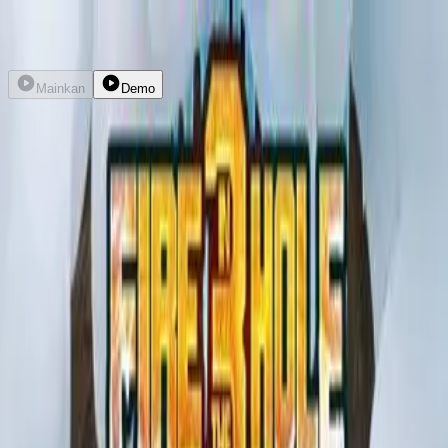
Daftar
Masuk
Mainkan
Demo
Fire in the Hole 3
nolimitcity
kembali
VICTORYTOTO Wujudkan
Potensi Keuntunganmu
dengan Aman &
Terpercaya
VICTORYTOTO: Mengubah Potensi
Menjadi Keuntungan Nyata