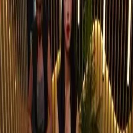
VICTORYTOTO
hadir sebagai jawaban bagi Anda yang
ingin
wujudkan potensi keuntunganmu
di dunia digital.
Di tengah banyaknya pilihan, kami memahami bahwa
keamanan dan kepercayaan adalah dua pilar utama
yang dicari setiap individu. Kami bukan hanya sekadar
platform; kami adalah mitra terpercaya Anda dalam
meraih kesuksesan finansial, menyediakan lingkungan
bermain yang adil, transparan, dan di atas segalanya,
aman & terpercaya
.
Keamanan Berstandar Tinggi untuk
Ketenteraman Pikiran
Untuk membantu Anda
wujudkan potensi
keuntunganmu
, VICTORYTOTO menempatkan
keamanan di garis depan operasionalnya. Kami
menggunakan teknologi enkripsi canggih dan protokol
keamanan berlapis, setara dengan standar industri
tertinggi. Setiap data pribadi Anda, serta setiap transaksi