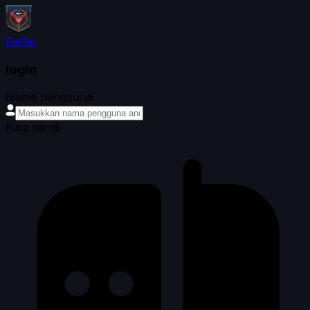
Daftar
login
Nama pengguna
Kata sandi