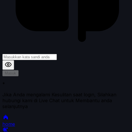
Masuk
*
Jika Anda mengalami Kesulitan saat login, Silahkan
hubungi kami di Live Chat untuk Membantu anda
selanjutnya
home