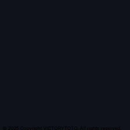
© 2025 Copyright
VICTORYTOTO
. All rights reserved.