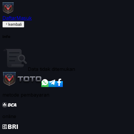
Daftar
Masuk
kembali
Info
Data tidak ditemukan
metode pembayaran
online