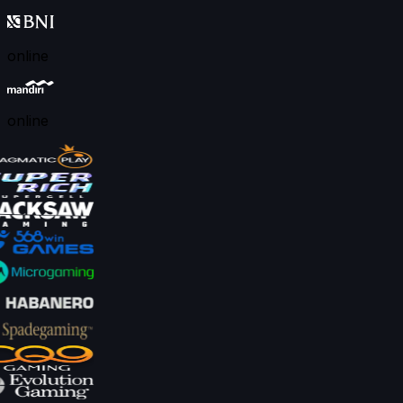
online
online