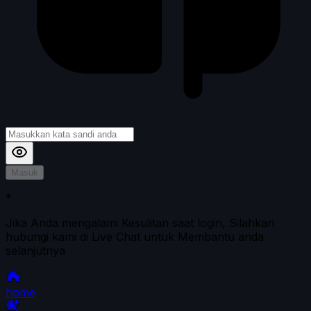
Masuk
*
Jika Anda mengalami Kesulitan saat login, Silahkan
hubungi kami di Live Chat untuk Membantu anda
selanjutnya
home