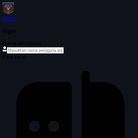
Daftar
login
Nama pengguna
Kata sandi