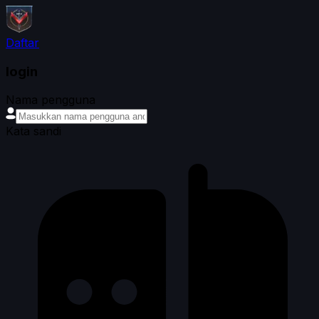
Daftar
login
Nama pengguna
Kata sandi