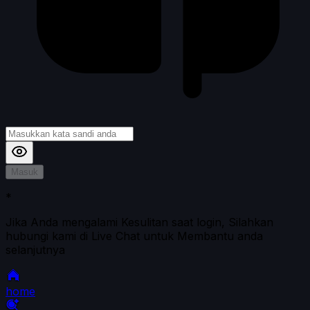
Masuk
*
Jika Anda mengalami Kesulitan saat login, Silahkan
hubungi kami di Live Chat untuk Membantu anda
selanjutnya
home