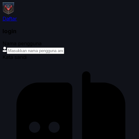
Daftar
login
Nama pengguna
Kata sandi