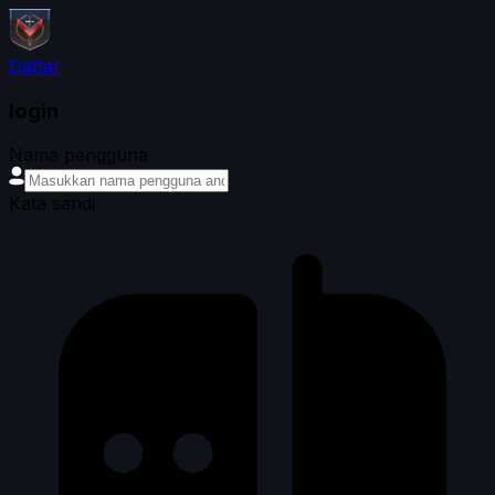
Daftar
login
Nama pengguna
Kata sandi