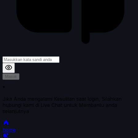
Masuk
*
Jika Anda mengalami Kesulitan saat login, Silahkan
hubungi kami di Live Chat untuk Membantu anda
selanjutnya
home