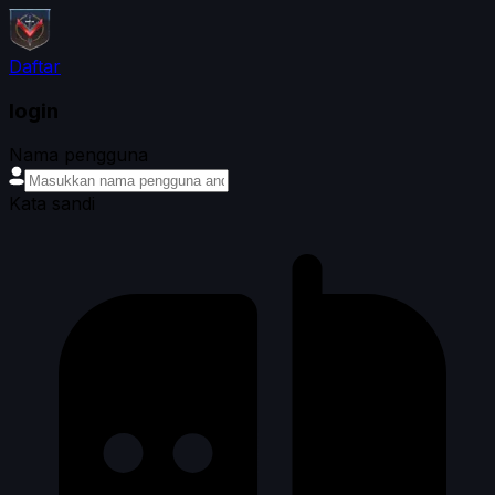
Daftar
login
Nama pengguna
Kata sandi