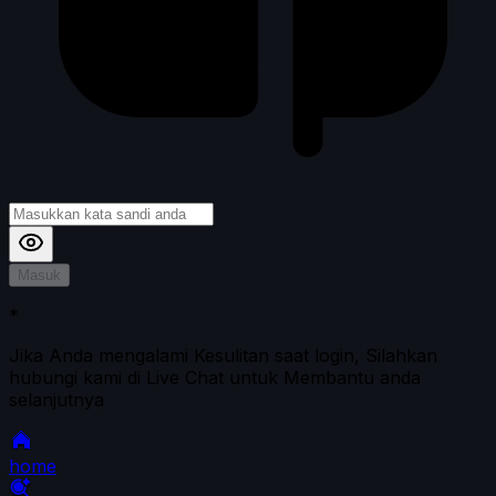
Masuk
*
Jika Anda mengalami Kesulitan saat login, Silahkan
hubungi kami di Live Chat untuk Membantu anda
selanjutnya
home