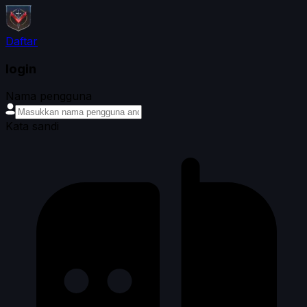
Daftar
login
Nama pengguna
Kata sandi