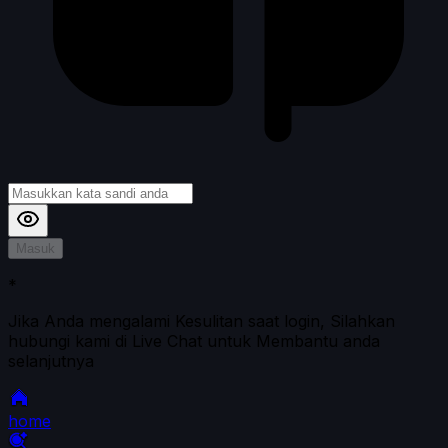
Masuk
*
Jika Anda mengalami Kesulitan saat login, Silahkan
hubungi kami di Live Chat untuk Membantu anda
selanjutnya
home