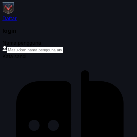
Daftar
login
Nama pengguna
Kata sandi