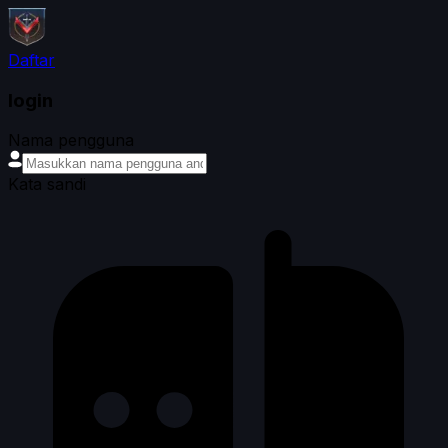
Daftar
login
Nama pengguna
Kata sandi