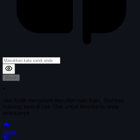
Masuk
*
Jika Anda mengalami Kesulitan saat login, Silahkan
hubungi kami di Live Chat untuk Membantu anda
selanjutnya
home