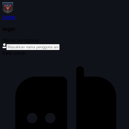
Daftar
login
Nama pengguna
Kata sandi