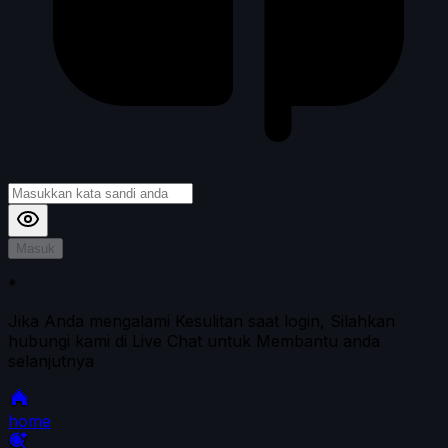
Masuk
*
Jika Anda mengalami Kesulitan saat login, Silahkan
hubungi kami di Live Chat untuk Membantu anda
selanjutnya
home