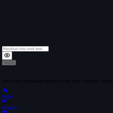
Masuk
*
Jika Anda mengalami Kesulitan saat login, Silahkan hubu
home
explore