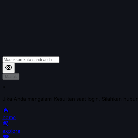
Masuk
*
Jika Anda mengalami Kesulitan saat login, Silahkan hubu
home
explore